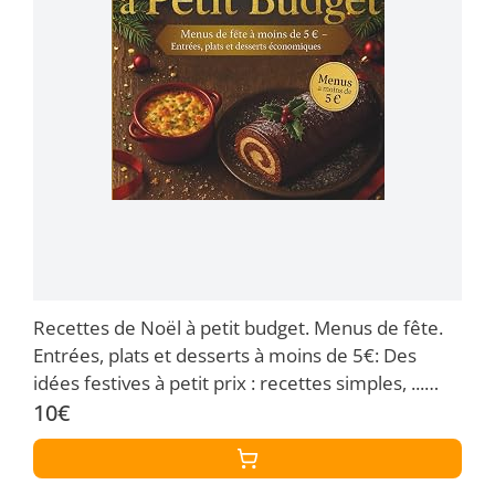
Recettes de Noël à petit budget. Menus de fête.
Entrées, plats et desserts à moins de 5€: Des
idées festives à petit prix : recettes simples, ...
tout en respectant votre porte-monnaie.
10€