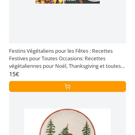
Festins Végétaliens pour les Fêtes : Recettes
Festives pour Toutes Occasions: Recettes
végétaliennes pour Noël, Thanksgiving et toutes
les célébrations-Sans gluten, sans noix et sans
15€
soja inclus