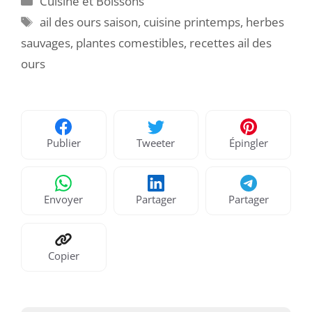
Cuisine et Boissons
Étiquettes
ail des ours saison
,
cuisine printemps
,
herbes
sauvages
,
plantes comestibles
,
recettes ail des
ours
Publier
Tweeter
Épingler
Envoyer
Partager
Partager
Copier