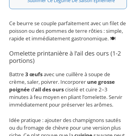
Sublimer Ce Légume De Saison Éphémère
Ce beurre se couple parfaitement avec un filet de
poisson ou des pommes de terre rôties : simple,
rapide et immédiatement gastronomique. 🍽️
Omelette printanière à l’ail des ours (1-2
portions)
Battre
3 œufs
avec une cuillère à soupe de
crème, saler, poivrer. Incorporer
une grosse
poignée
d’
ail des ours
ciselé et cuire 2–3
minutes à feu moyen en pliant l’omelette. Servir
immédiatement pour préserver les arômes.
Idée pratique : ajouter des champignons sautés
ou du fromage de chèvre pour une version plus
riche. Ce plat prouve que la
cuisine
sauvage peut