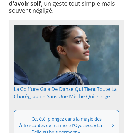
d’avoir soif
, un geste tout simple mais
souvent négligé.
La Coiffure Gala De Danse Qui Tient Toute La
Chorégraphie Sans Une Mèche Qui Bouge
Cet été, plongez dans la magie des
À lire
contes de ma mère l’Oye avec « La
Belle au bois dormant »