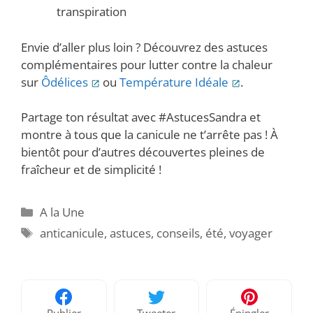
transpiration
Envie d’aller plus loin ? Découvrez des astuces
complémentaires pour lutter contre la chaleur
sur
Ôdélices
ou
Température Idéale
.
Partage ton résultat avec #AstucesSandra et
montre à tous que la canicule ne t’arrête pas ! À
bientôt pour d’autres découvertes pleines de
fraîcheur et de simplicité !
Catégories
A la Une
Étiquettes
anticanicule
,
astuces
,
conseils
,
été
,
voyager
Publier
Tweeter
Épingler