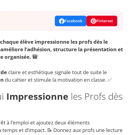
Facebook
Pinterest
chaque élève
impressionne
les
profs
dès le
améliore l’adhésion, structure la
présentation
et
re
organisée. 🎒
rde
claire et esthétique signale tout de suite le
on
du cahier et stimule la motivation en classe. ✅
ui
Impressionne
les Profs dès
t à l’emploi et ajoutez deux éléments
 temps et d’impact. 📝 Donnez aux profs une lecture