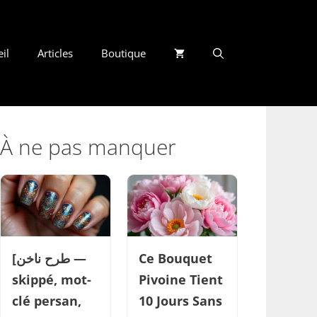
il
Articles
Boutique
À ne pas manquer
[طرح ناخن —
Ce Bouquet
skippé, mot-
Pivoine Tient
clé persan,
10 Jours Sans