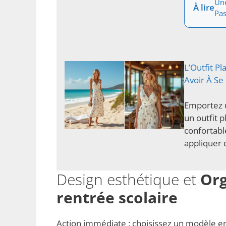
Une
À lire
Pa
L’Outfit P
Avoir À Se
Emportez u
un outfit 
confortabl
appliquer 
Design esthétique et
Org
rentrée scolaire
Action immédiate : choisissez un modèle en 