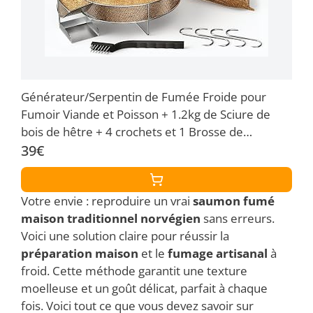
Générateur/Serpentin de Fumée Froide pour
Fumoir Viande et Poisson + 1.2kg de Sciure de
bois de hêtre + 4 crochets et 1 Brosse de
nettoyage - Guide Numérique PDF à Télécharger
39€
(Offert)
Votre envie : reproduire un vrai
saumon fumé
maison traditionnel norvégien
sans erreurs.
Voici une solution claire pour réussir la
préparation maison
et le
fumage artisanal
à
froid. Cette méthode garantit une texture
moelleuse et un goût délicat, parfait à chaque
fois. Voici tout ce que vous devez savoir sur