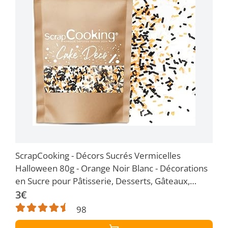
ScrapCooking - Décors Sucrés Vermicelles
Halloween 80g - Orange Noir Blanc - Décorations
en Sucre pour Pâtisserie, Desserts, Gâteaux,
Biscuits, Cupcakes, Anniversaires - 7446
3€
98