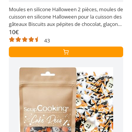
Moules en silicone Halloween 2 pièces, moules de
cuisson en silicone Halloween pour la cuisson des
gâteaux Biscuits aux pépites de chocolat, glaçons,
fête du savon artisanal et artisanat(jaune)…
10€
43