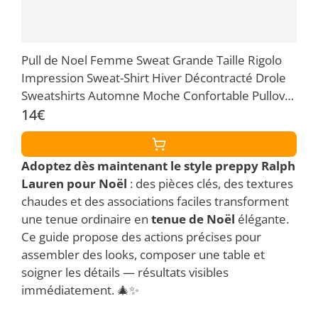
Pull de Noel Femme Sweat Grande Taille Rigolo
Impression Sweat-Shirt Hiver Décontracté Drole
Sweatshirts Automne Moche Confortable Pullover
Manche Longue Col Rond Vêtements S-XXL
14€
Adoptez dès maintenant le
style preppy
Ralph
Lauren pour Noël
: des pièces clés, des textures
chaudes et des associations faciles transforment
une tenue ordinaire en
tenue de Noël
élégante.
Ce guide propose des actions précises pour
assembler des looks, composer une table et
soigner les détails — résultats visibles
immédiatement. 🎄✨