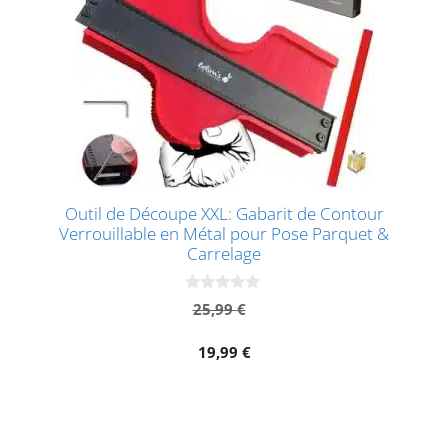
Outil de Découpe XXL: Gabarit de Contour
Verrouillable en Métal pour Pose Parquet &
Carrelage
0
Le
25,99
€
s
prix
Le
u
r
initial
prix
19,99
€
5
était :
act
25,99 €.
est :
19,9