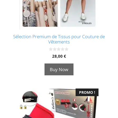
Sélection Premium de Tissus pour Couture de
Vêtements
0
28,00
€
s
u
r
Buy Now
5
PROMO !