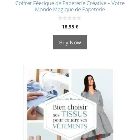
Coffret Féerique de Papeterie Créative – Votre
Monde Magique de Papeterie
0
18,95
€
s
u
r
Buy Now
5