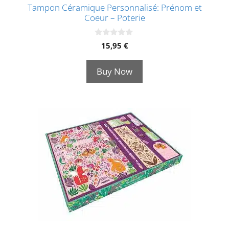
Tampon Céramique Personnalisé: Prénom et
Coeur – Poterie
0
15,95
€
s
u
r
Buy Now
5