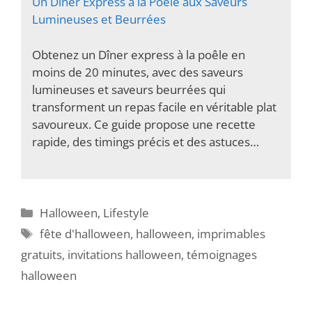
Un Dîner Express à la Poêle aux Saveurs
Lumineuses et Beurrées
Obtenez un Dîner express à la poêle en
moins de 20 minutes, avec des saveurs
lumineuses et saveurs beurrées qui
transforment un repas facile en véritable plat
savoureux. Ce guide propose une recette
rapide, des timings précis et des astuces…
Catégories
Halloween
,
Lifestyle
Étiquettes
fête d'halloween
,
halloween
,
imprimables
gratuits
,
invitations halloween
,
témoignages
halloween