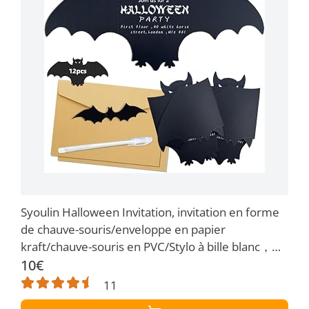
Syoulin Halloween Invitation, invitation en forme
de chauve-souris/enveloppe en papier
kraft/chauve-souris en PVC/Stylo à bille blanc，
Venez inviter vos amis à la fête !
10€
11