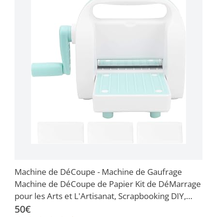
Machine de DéCoupe - Machine de Gaufrage
Machine de DéCoupe de Papier Kit de DéMarrage
pour les Arts et L'Artisanat, Scrapbooking DIY,
Fabrication de Cartes et DéCorations pour la
50€