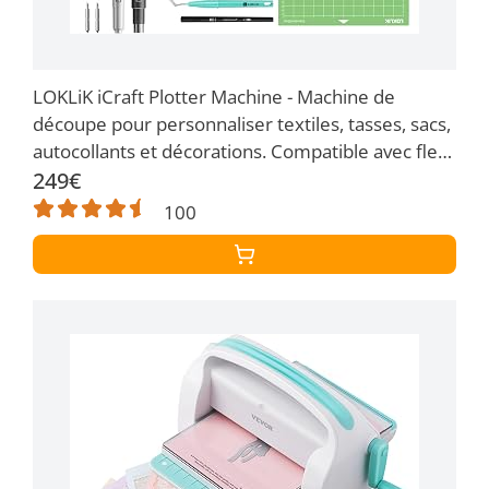
LOKLiK iCraft Plotter Machine - Machine de
découpe pour personnaliser textiles, tasses, sacs,
autocollants et décorations. Compatible avec flex,
papier, cuir, carton, et plus. (Blanche)
249€
100