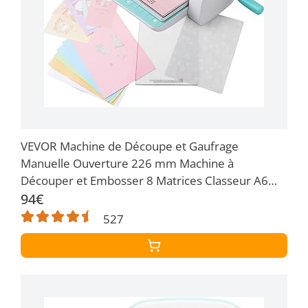
VEVOR Machine de Découpe et Gaufrage
Manuelle Ouverture 226 mm Machine à
Découper et Embosser 8 Matrices Classeur A6
Papier Cartonné A5 Kit Débutant Scrapbooking
94€
pour Décoration Album Cartes Artisanat
527