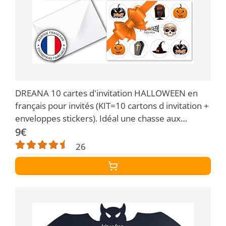
DREANA 10 cartes d'invitation HALLOWEEN en
français pour invités (KIT=10 cartons d invitation +
enveloppes stickers). Idéal une chasse aux
bonbons et fête Halloween! De 5 ans à 99 !
9€
26