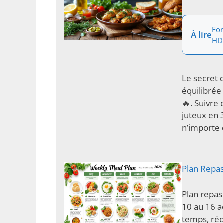
Fon
À lire
HD
Le secret 
équilibrée
🔥. Suivre
juteux en 
n’importe
Plan Repa
Plan repas
10 au 16 a
temps, réd