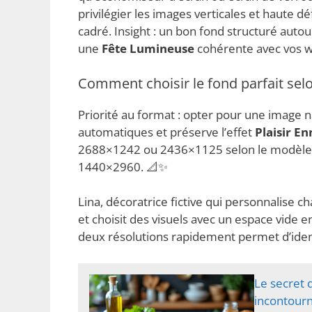
privilégier les images verticales et haute d
cadré. Insight : un bon fond structuré au
une
Fête Lumineuse
cohérente avec vos w
Comment choisir le fond parfait selon
Priorité au format : opter pour une image na
automatiques et préserve l’effet
Plaisir En
2688×1242 ou 2436×1125 selon le modèle 
1440×2960. 📐✨
Lina, décoratrice fictive qui personnalise c
et choisit des visuels avec un espace vide e
deux résolutions rapidement permet d’identi
Le secret 
incontour