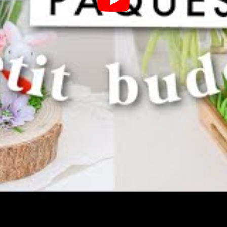
orations
peintures
ser des souvenirs durables tout en célébrant la joie
favorisant l’interaction, chaque participant peut
ité.
célébrer Pâques en ambiance festive
usique pour célébrer Pâques en ambiance festive
 une célébration marquée par la joie et l’espoir,
on pour les familles et les amis de se rassembler.
hir cette fête, la musique joue un rôle
l en créant une ambiance festive. Que ce soit à…