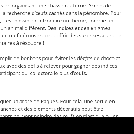
ants en organisant une chasse nocturne. Armés de
 à la recherche d’œufs cachés dans la pénombre. Pour
e, il est possible d’introduire un thème, comme un
 un animal différent. Des indices et des énigmes
ue œuf découvert peut offrir des surprises allant de
taires à résoudre !
emplir de bonbons pour éviter les dégâts de chocolat.
ux avec des défis à relever pour gagner des indices.
ticipant qui collectera le plus d’œufs.
riquer un arbre de Pâques. Pour cela, une sortie en
ranches et des éléments décoratifs peut être
cipants peuvent peindre des œufs en plastique ou en
e. Cette activité favorise non seulement la créativité,
l’intérieur, tout en apportant un sentiment