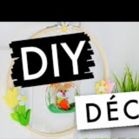
d’accomplissement en partageant une ex
Atelier de bricolage
Libérer sa créativité lors d’un atelier de b
Pâques. Chacun peut créer des œuvres d’a
originale, que ce soit avec de la peinture
à partir d’œufs. L’utilisation de matériaux
une dimension écoresponsable à cette célé
Activité
Descript
Chasse aux
Recherche d’œufs caché
œufs
éventuellement noctur
Arbre de
Fabrication et décoratio
Pâques
Atelier de