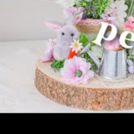
Création d’objets et déc
bricolage
Ces activités permettent aux familles de tis
de Pâques. En engageant la créativité et en 
apporter sa propre touche unique à la festiv
À lire
Idées de musique pour 
Idées de m
Pâques est
une occasi
Pour enric
fondamenta