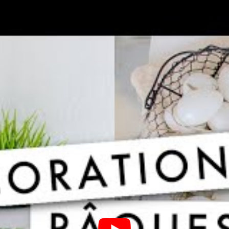
périence commune.
ricolage est une autre façon agréable de célébrer
rt uniques en décorant des œufs de manière
, des autocollants, ou même en créant des personnages
 recyclés peut également être une manière d’apporter
bration.
ion
Matériel nécessaire
s,
Œufs colorés, lampes frontales,
ne
paniers
Banches, peinture, œufs
n d’un arbre
décorés
Outils de bricolage divers,