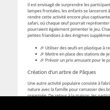
Il est envisagé de surprendre les particip
lampes frontales, les enfants se lanceront
rendre cette activité encore plus captivant
safari, où chaque œuf pourrait représenter
pourraient également pimenter le jeu. Chaq
petites friandises à des énigmes supplémen
🎉 Utiliser des œufs en plastique à r
🎉 Mettre en place des stations de je
🎉 Prévoir un prix amusant pour le par
Création d’un arbre de Pâques
Une autre activité populaire consiste à fab
nature avec la famille pour ramasser des b
organisée. De retour à la maison, les parti
bois et suspendre leurs décorations à l’arbr
mais elle donne aussi une touche festive à 