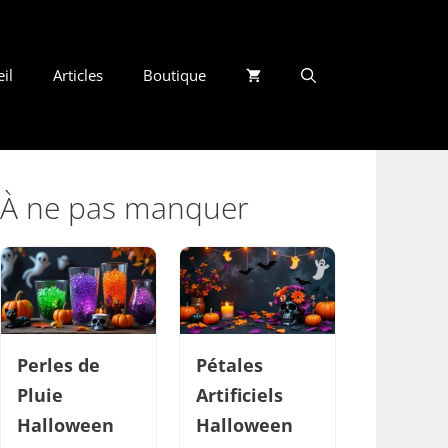
il
Articles
Boutique
À ne pas manquer
Perles de
Pétales
Pluie
Artificiels
Halloween
Halloween