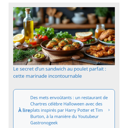
Le secret d’un sandwich au poulet parfait :
cette marinade incontournable
Des mets envoûtants : un restaurant de
Chartres célèbre Halloween avec des
À lire
plats inspirés par Harry Potter et Tim
Burton, à la manière du Youtubeur
Gastronogeek