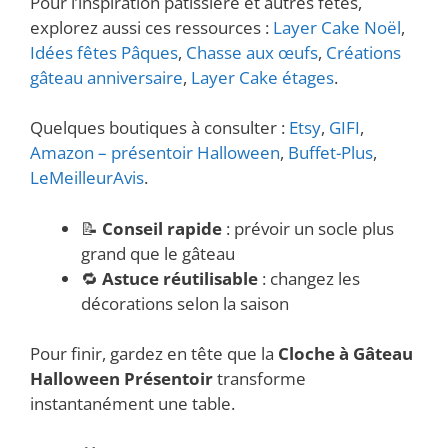
Pour l’inspiration pâtissière et autres fêtes,
explorez aussi ces ressources :
Layer Cake Noël
,
Idées fêtes Pâques
,
Chasse aux œufs
,
Créations
gâteau anniversaire
,
Layer Cake étages
.
Quelques boutiques à consulter :
Etsy
,
GIFI
,
Amazon – présentoir Halloween
,
Buffet-Plus
,
LeMeilleurAvis
.
📝
Conseil rapide
: prévoir un socle plus
grand que le gâteau
🔁
Astuce réutilisable
: changez les
décorations selon la saison
Pour finir, gardez en tête que la
Cloche à Gâteau
Halloween Présentoir
transforme
instantanément une table.