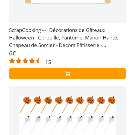
ScrapCooking - 4 Décorations de Gâteaux
Halloween - Citrouille, Fantôme, Manoir Hanté,
Chapeau de Sorcier - Décors Pâtisserie -
Accessoires Cake Toppers pour Gâteaux,
6€
Cupcakes - 4943
15