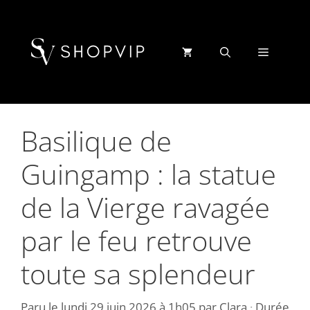
Aller
au
contenu
Menu
Basilique de
Guingamp : la statue
de la Vierge ravagée
par le feu retrouve
toute sa splendeur
Paru le
lundi 29 juin 2026 à 1h05
par
Clara
·
Durée