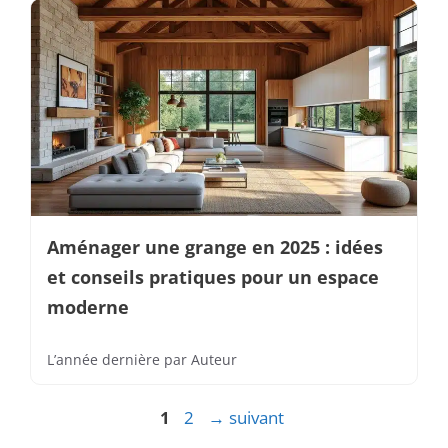
Aménager une grange en 2025 : idées
et conseils pratiques pour un espace
moderne
L’année dernière
par
Auteur
Page
Page
1
2
→
suivant