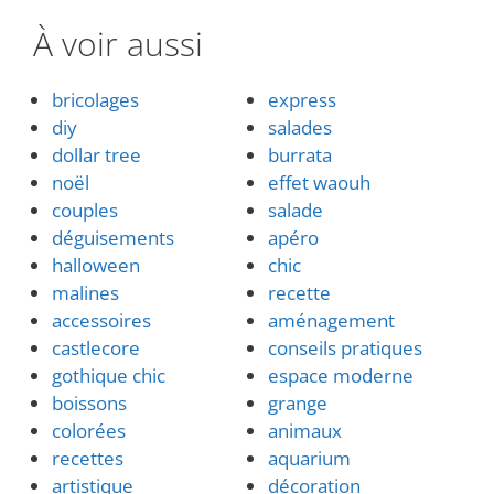
À voir aussi
bricolages
express
diy
salades
dollar tree
burrata
noël
effet waouh
couples
salade
déguisements
apéro
halloween
chic
malines
recette
accessoires
aménagement
castlecore
conseils pratiques
gothique chic
espace moderne
boissons
grange
colorées
animaux
recettes
aquarium
artistique
décoration